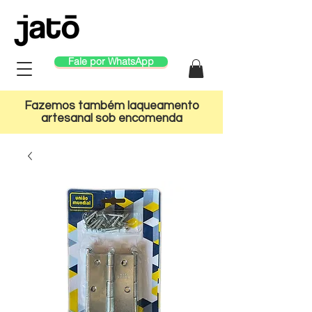
Fale por WhatsApp
Fazemos também laqueamento
artesanal sob encomenda