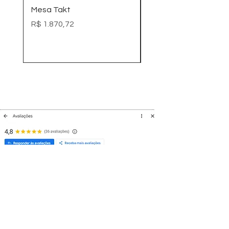
Mesa Takt
Mogno pronta - 70 c
Preço
Preço
R$ 1.870,72
R$ 746,00