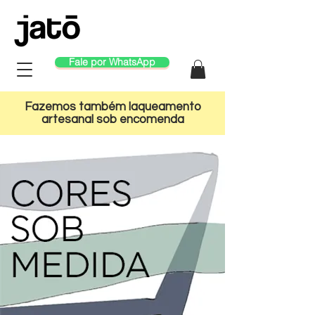
Fale por WhatsApp
Fazemos também laqueamento
artesanal sob encomenda