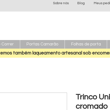
Sobre nós
Blog
Meus ped
 Correr
Portas Camarão
Folhas de porta
emos também laqueamento artesanal sob encome
Trinco Un
cromado