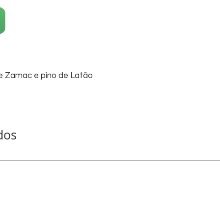
obra.
de Zamac e pino de Latão
dos