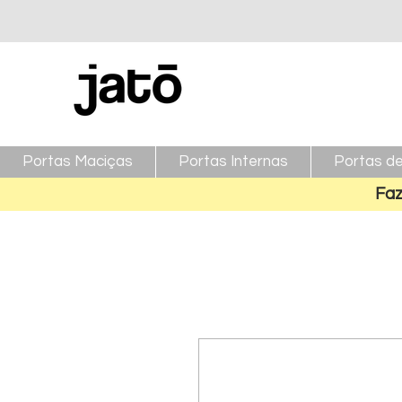
Portas Maciças
Portas Internas
Portas de
Faz