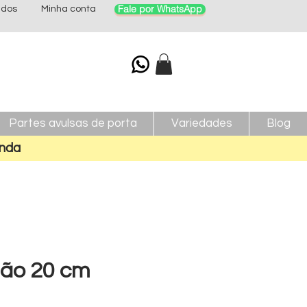
Fale por WhatsApp
idos
Minha conta
Partes avulsas de porta
Variedades
Blog
nda
ião 20 cm