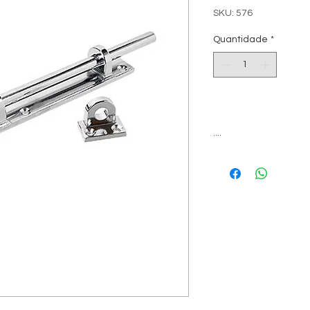
SKU: 576
Quantidade
*
....
Nosso showroom fica
visitas somente com
Oferecemos também,
profissionais de arqui