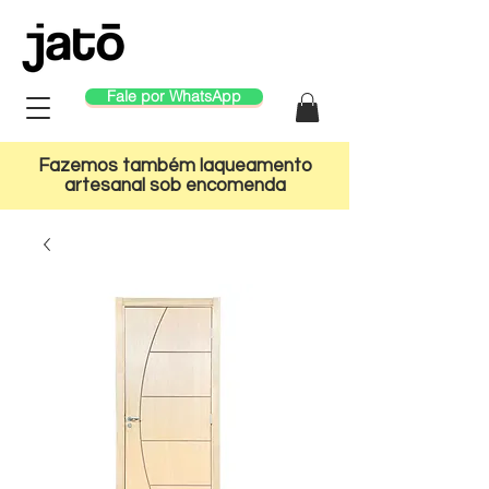
Fale por WhatsApp
Fazemos também laqueamento
artesanal sob encomenda