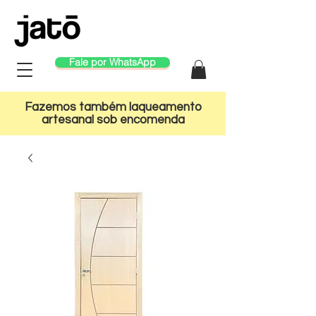
Fale por WhatsApp
Fazemos também laqueamento
artesanal sob encomenda