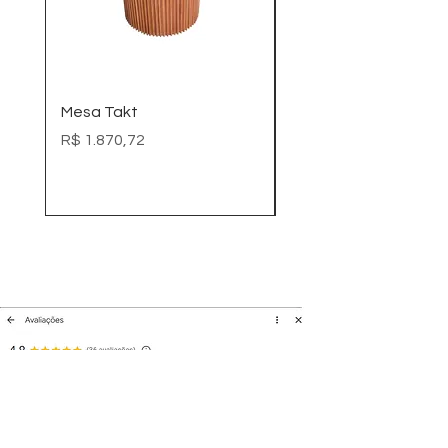
Mesa Takt
Mogno pronta - 70 c
Preço
Preço
R$ 1.870,72
R$ 746,00