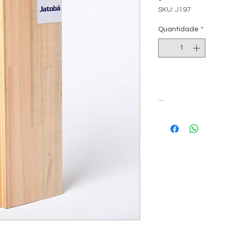
SKU: J197
Quantidade
*
....
Nosso showroom fica
visitas somente com
Oferecemos também,
profissionais de arqui