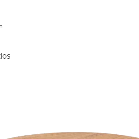
m
dos