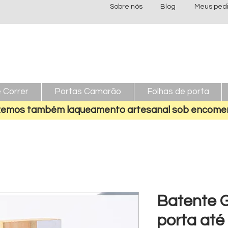
Sobre nós
Blog
Meus ped
 Correr
Portas Camarão
Folhas de porta
emos também laqueamento artesanal sob encome
Batente G
porta até